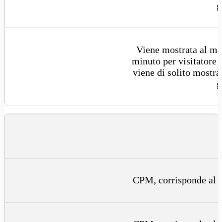
g
Viene mostrata al m
minuto per visitatore
viene di solito mostra
g
CPM, corrisponde al c