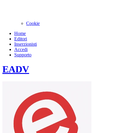
Cookie
Home
Editori
Inserzionisti
Accedi
Supporto
EADV