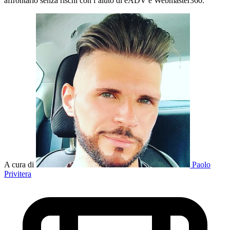
affrontarlo senza rischi con l’aiuto di eADV e Webmaster360.
A cura di
Paolo
Privitera