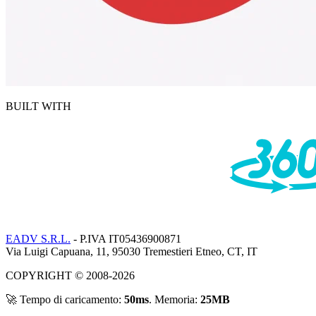
BUILT WITH
EADV S.R.L.
- P.IVA IT05436900871
Via Luigi Capuana, 11, 95030 Tremestieri Etneo, CT, IT
COPYRIGHT © 2008-2026
🚀 Tempo di caricamento:
50ms
. Memoria:
25MB