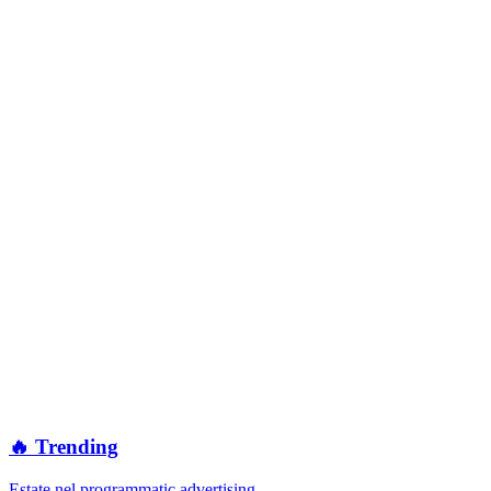
🔥 Trending
Estate nel programmatic advertising