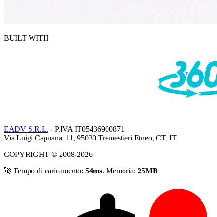
BUILT WITH
EADV S.R.L.
- P.IVA IT05436900871
Via Luigi Capuana, 11, 95030 Tremestieri Etneo, CT, IT
COPYRIGHT © 2008-2026
🚀 Tempo di caricamento:
54ms
. Memoria:
25MB