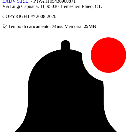
EADV S.R.L.
- P.IVA IT05436900871
Via Luigi Capuana, 11, 95030 Tremestieri Etneo, CT, IT
COPYRIGHT © 2008-2026
🚀 Tempo di caricamento:
74ms
. Memoria:
25MB